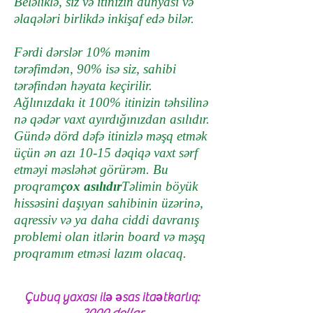
Beləliklə, siz və itinizin dünyası və
əlaqələri birlikdə inkişaf edə bilər.
Fərdi dərslər 10% mənim
tərəfimdən, 90% isə siz, sahibi
tərəfindən həyata keçirilir.
Ağlınızdakı it 100% itinizin təhsilinə
nə qədər vaxt ayırdığınızdan asılıdır.
Gündə dörd dəfə itinizlə məşq etmək
üçün ən azı 10-15 dəqiqə vaxt sərf
etməyi məsləhət görürəm. Bu
proqram
çox asılıdır
Təlimin böyük
hissəsini daşıyan sahibinin üzərinə,
aqressiv və ya daha ciddi davranış
problemi olan itlərin board və məşq
proqramım etməsi lazım olacaq.
Çubuq yaxası ilə əsas itaətkarlıq: