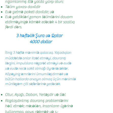
nizamlanmış itlə yolda yaxşı olun;
Təlim yaxası daxildir
Evə getmə paketi daxildir; və
Evə getdikləri zaman təlimlərini davam
etdirməyinizə kömək edəcək 4 bir saatlıq
fərdi dərs.
3 həftəlik Şura və Qatar
4000 dollar
İtiniz 3 həftə mənimlə qalacaq. Yaşadıqları
müddətdə onlar itaət etməyi, davranış
tərzini, impulslara nəzarət etməyi və evdə
və evdə necə sakit olmağı öyrənəcəklər.
Köpəyiniz əmrlərini ümumiləşdirmək və
bütün hallarda arxayın olmaq üçün mənimlə
müntəzəm çöl səfərlərinə gedəcək.
Otur, Aşağı, Daban, Yerləşdir və Gəl
Razılaşdırılmış davranış problemlərini
həll etmək; məsələn, insanların üzərinə
tullanmaq, qayış çəkmək və s.;