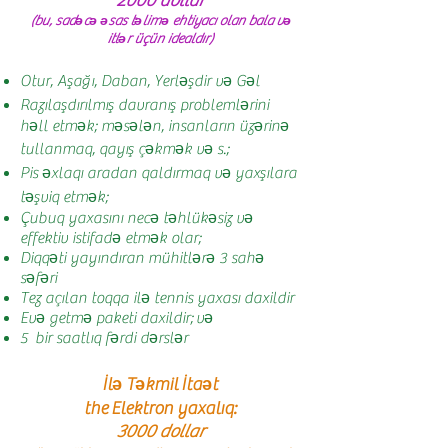
2000 dollar
(bu, sadəcə əsas təlimə ehtiyacı olan bala və
itlər üçün idealdır
)
Otur, Aşağı, Daban, Yerləşdir və Gəl
Razılaşdırılmış davranış problemlərini
həll etmək; məsələn, insanların üzərinə
tullanmaq, qayış çəkmək və s.;
Pis əxlaqı aradan qaldırmaq və yaxşılara
təşviq etmək;
Çubuq yaxasını necə təhlükəsiz və
effektiv istifadə etmək olar;
Diqqəti yayındıran mühitlərə 3 sahə
səfəri
Tez açılan toqqa ilə tennis yaxası daxildir
Evə getmə paketi daxildir;
və
5 bir saatlıq fərdi dərslər
İlə Təkmil İtaət
the
Elektron yaxalıq:
3000 dollar