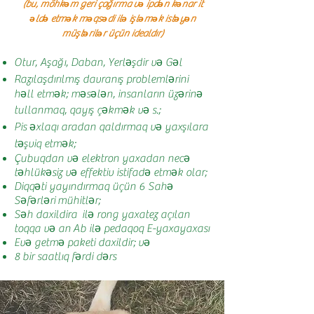
(bu, möhkəm geri çağırma və ipdən kənar it
əldə etmək məqsədi ilə işləmək istəyən
müştərilər üçün idealdır)
Otur, Aşağı, Daban, Yerləşdir və Gəl
Razılaşdırılmış davranış problemlərini
həll etmək; məsələn, insanların üzərinə
tullanmaq, qayış çəkmək və s.;
Pis əxlaqı aradan qaldırmaq və yaxşılara
təşviq etmək;
Çubuqdan və elektron yaxadan necə
təhlükəsiz və effektiv istifadə etmək olar;
Diqqəti yayındırmaq üçün 6 Sahə
Səfərləri
mühitlər
;
Səh daxildir
a ilə rong yaxa
tez açılan
toqqa və an
Ab ilə pedaqoq E-yaxa
yaxası
Evə getmə paketi daxildir; və
8 bir saatlıq fərdi dərs