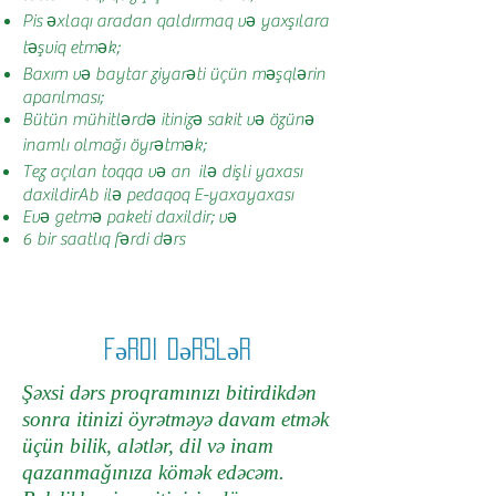
Pis əxlaqı aradan qaldırmaq və yaxşılara
təşviq etmək;
Baxım və baytar ziyarəti üçün məşqlərin
aparılması;
Bütün mühitlərdə itinizə sakit və özünə
inamlı olmağı öyrətmək;
Tez açılan toqqa və an ilə dişli yaxası
daxildir
Ab ilə pedaqoq E-yaxa
yaxası
Evə getmə paketi daxildir; və
6 bir saatlıq fərdi dərs
Fərdi Dərslər
Şəxsi dərs proqramınızı bitirdikdən
sonra itinizi öyrətməyə davam etmək
üçün bilik, alətlər, dil və inam
qazanmağınıza kömək edəcəm.