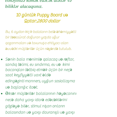
etməyinizə kömək edəcək alətlər və
biliklər alacaqsınız.
10 günlük Puppy Board və
Qatar:
2800 dollar
Bu, 6 aydan kiçik balaların belə əhəmiyyətli
bir təəssürat doğuran yaşda uğur
qazanmaları və toxunuşa ehtiyacı olan
əvvəlki müştərilər üçün nəzərdə tutulub.
Sənin bala mənimlə qalacaq və
rəftar,
sandıq təlimi, ev sındırma, ev və kimi
bacarıqları tətbiq etmək üçün bir neçə
saat keyfiyyətli vaxt əldə
edin
gəzinti
manners,
uyğun sosiallaşma
və başlanğıc itaət.
Əksər müştərilər balalarının həyəcanını
necə daha yaxşı idarə edəcəklərini
gözləyə bilər, stimul
nişan
onların
balasından və yaxşı davranışlı və yaxşı