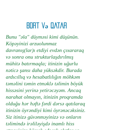
Bort və qatar
Bunu "əla" düyməsi kimi düşünün.
Köpəyinizi arzuolunmaz
davranış(lar)ı etdiyi evdən çıxararaq
və sonra onu strukturlaşdırılmış
mühitə batırmaqla; itinizin uğurlu
nəticə şansı daha yüksəkdir. Burada
ardıcıllıq və hesabatlılığın möhkəm
təməlini təmin etməklə təlimin böyük
hissəsini yerinə yetirəcəyəm. Ancaq
narahat olmayın, itinizin proqramda
olduğu hər həftə fərdi dərsə qatılaraq
itinizin öyrəndiyi kimi öyrənəcəksiniz.
Siz itinizə güvənməyinizə və onların
təlimində irəliləyişdə inamlı hiss